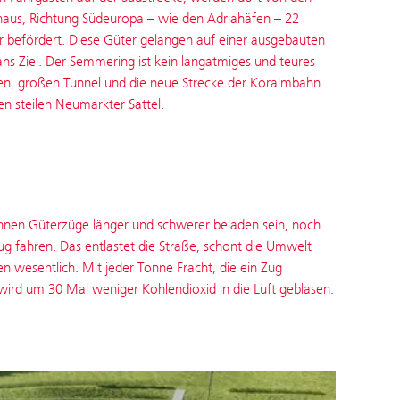
naus, Richtung Südeuropa – wie den Adriahäfen – 22
r befördert. Diese Güter gelangen auf einer ausgebauten
ans Ziel. Der Semmering ist kein langatmiges und teures
n, großen Tunnel und die neue Strecke der Koralm­bahn
n steilen Neumarkter Sattel.
nnen Güterzüge länger und schwerer beladen sein, noch
ug fahren. Das entlastet die Straße, schont die Umwelt
en wesentlich. Mit jeder Tonne Fracht, die ein Zug
wird um 30 Mal weniger Kohlendioxid in die Luft geblasen.