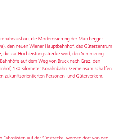
ordbahnausbau, die Modernisierung der Marchegger
ava), den neuen Wiener Hauptbahnhof, das Güterzentrum
e, die zur Hochleistungsstrecke wird, den Semmering-
te Bahnhöfe auf dem Weg von Bruck nach Graz, den
hnhof, 130 Kilometer Koralmbahn. Gemeinsam schaffen
en zukunfts­orientierten Personen- und Güterverkehr.
n Fahrgästen auf der Südstrecke, werden dort von den