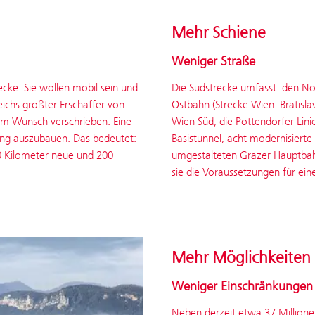
Mehr Schiene
Weniger Straße
cke. Sie wollen mobil sein und
Die Südstrecke umfasst: den N
ichs größter Erschaffer von
Ostbahn (Strecke Wien–Bratisl
sem Wunsch verschrieben. Eine
Wien Süd, die Pottendorfer Lini
ung auszubauen. Das bedeutet:
Basistunnel, acht modernisier
70 Kilometer neue und 200
umgestalteten Grazer Hauptba
sie die Voraussetzungen für ein
Mehr Möglichkeiten
Weniger Einschränkungen
Neben derzeit etwa 37 Millione