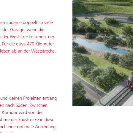
Fernzügen – doppelt so viele
in der Garage, wenn die
 der Weststrecke sehen, der
. Für die etwa 470 Kilometer
leben als an der Weststrecke,
und kleinen Projekten entlang
den nach Süden. Zwischen
 Korridor wird von der
nahme der Südstrecke in diese
reich eine optimale Anbindung